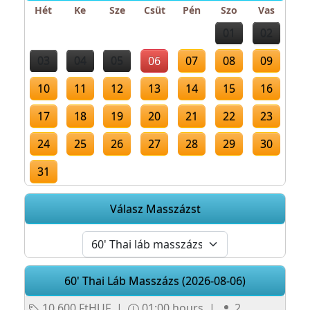
Hét
Ke
Sze
Csüt
Pén
Szo
Vas
01
02
03
04
05
06
07
08
09
10
11
12
13
14
15
16
17
18
19
20
21
22
23
24
25
26
27
28
29
30
31
Válasz Masszázst
60' Thai Láb Masszázs (2026-08-06)
10 600 FtHUF
|
01:00 hours
|
2