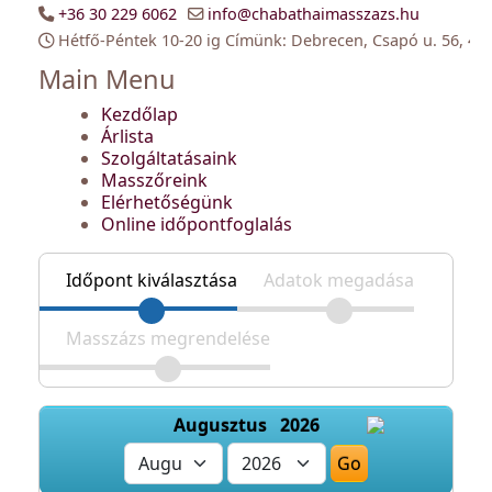
+36 30 229 6062
info@chabathaimasszazs.hu
Hétfő-Péntek 10-20 ig Címünk: Debrecen, Csapó u. 56, 40
Main Menu
Kezdőlap
Árlista
Szolgáltatásaink
Masszőreink
Elérhetőségünk
Online időpontfoglalás
Időpont kiválasztása
Adatok megadása
Masszázs megrendelése
Augusztus 2026